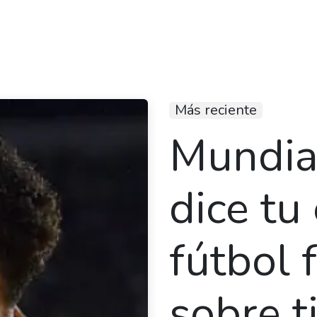
piedades
Nosotros
Blog
Contáctanos
Más reciente
Mundia
dice tu 
fútbol 
sobre t