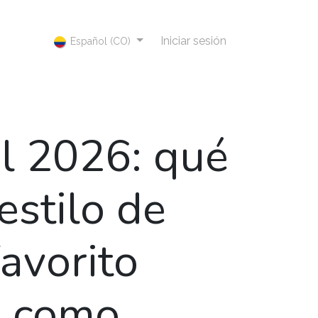
Iniciar sesión
Español (CO)
l 2026: qué
estilo de
favorito
i como