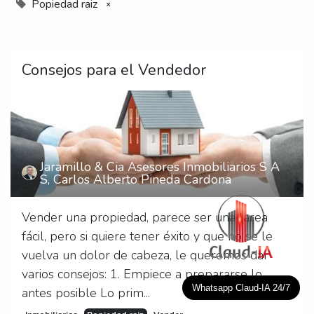
Popiedad raiz
×
Consejos para el Vendedor
Jaramillo & Cia Asesores Inmobiliarios S A
S, Carlos Alberto Pineda Cardona
Vender una propiedad, parece ser una tarea
fácil, pero si quiere tener éxito y que no se le
vuelva un dolor de cabeza, le queremos dar
varios consejos: 1. Empiece a prepararse lo
Whatsapp Claud-IA 24/7
antes posible Lo prim...