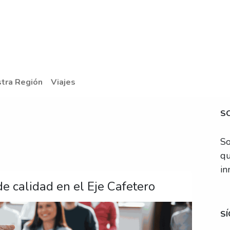
piedades
Nosotros
Blog
Contáctanos
tra Región
Viajes
S
So
q
in
de calidad en el Eje Cafetero
S