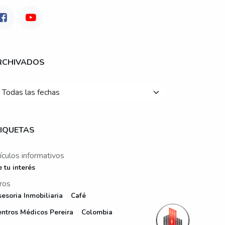
RCHIVADOS
TIQUETAS
tículos informativos
 tu interés
ros
esoria Inmobiliaria
Café
entros Médicos Pereira
Colombia