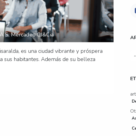
S A S, Mercadeo CJ&Cia
A
isaralda, es una ciudad vibrante y próspera
 a sus habitantes. Además de su belleza
E
ar
De
Ot
As
C