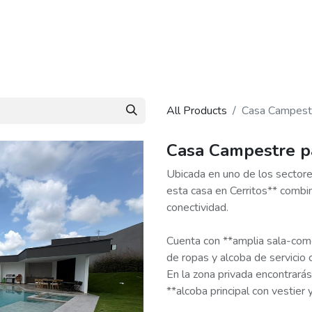
About Us
Blog
Contact Us
All Products
Casa Campestre
Casa Campestre pa
Ubicada en uno de los sectore
esta casa en Cerritos** combin
conectividad.
Cuenta con **amplia sala-comed
de ropas y alcoba de servicio 
En la zona privada encontrarás
**alcoba principal con vestier 