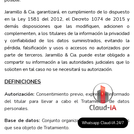
posible.
​Jaramillo & Cia. garantizará, en cumplimiento de lo dispuesto
en la Ley 1581 del 2012, el Decreto 1074 de 2015 y
demás disposiciones que las modifiquen, adicionen o
complementen, a los titulares de la información la privacidad
y confiabilidad de los datos suministrados, evitando la
pérdida, falsificación y usos o accesos no autorizados por
parte de terceros. ​Jaramillo & Cia. puede estar obligado a
compartir su información a las autoridades judiciales que lo
soliciten en tal caso no se necesitará su autorización.
DEFINICIONES
.
Autorización:
Consentimiento previo, expreso e informado
del titular para llevar a cabo el Tratamiento de datos
personales.
Base de datos:
Conjunto organizado de datos personales
Whatsapp Claud-IA 24/7
que sea objeto de Tratamiento.