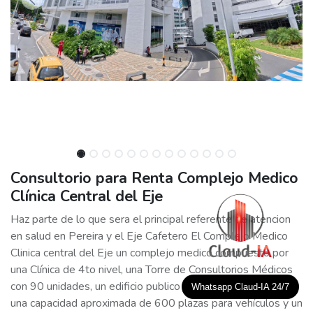
Consultorio para Renta Complejo Medico
Clínica Central del Eje
Haz parte de lo que sera el principal referente de atencion
en salud en Pereira y el Eje Cafetero El Complejo Medico
Clinica central del Eje un complejo medico compuesto por
una Clínica de 4to nivel, una Torre de Consultorios Médicos
con 90 unidades, un edificio publico de parqueaderos con
Whatsapp Claud-IA 24/7
una capacidad aproximada de 600 plazas para vehículos y un