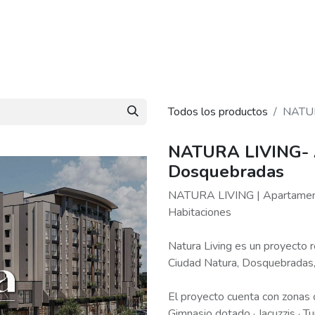
piedades
Nosotros
Blog
Contáctanos
Todos los productos
NATUR
NATURA LIVING- 
Dosquebradas
NATURA LIVING | Apartament
Habitaciones
Natura Living es un proyecto 
Ciudad Natura, Dosquebradas, 
El proyecto cuenta con zonas
Gimnasio dotado · Jacuzzis · T