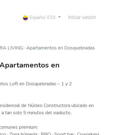
Iniciar sesión
Español (CO)
A LIVING- Apartamentos en Dosquebradas
Apartamentos en
os Loft en Dosquebradas – 1 y 2
residencial de Núcleo Constructora ubicado en
a tan solo 5 minutos del viaducto.
 comunes premium:
urco · Zona húmeda · BBQ · Sport bar · Coworking