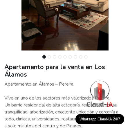
Apartamento para la venta en Los
Álamos
Apartamento en Álamos – Pereira
Vive en uno de los sectores más valorizados Pereira.
Un barrio residencial de alta categoría, reconocido por su
tranquilidad, arborización, excelente ubicación y cercanía a
todo, clínicas, universidades, restaurantes, supermercados y
Whatsapp Claud-IA 24/7
a solo minutos del centro y de Pinares.