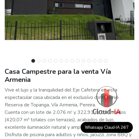
Casa Campestre para la venta Vía
Armenia
Vive el lujo y la tranquilidad del Eje Cafetero en esta
espectacular casa ubicada en el exclusívo condominio
Reserva de Topanga, Vía Armenia, Pereira.
Cuenta con un lote de 2.076 m' y 322,91 m' construidos
(420,07 mª totales con terrazas), acabados de lujo,
excelente iluminación natural y amplias zonas verdes.
Whatsapp Claud-IA 24/7
Disfruta de piscina para adultos y niños, jacuzzi, zona BBQ y