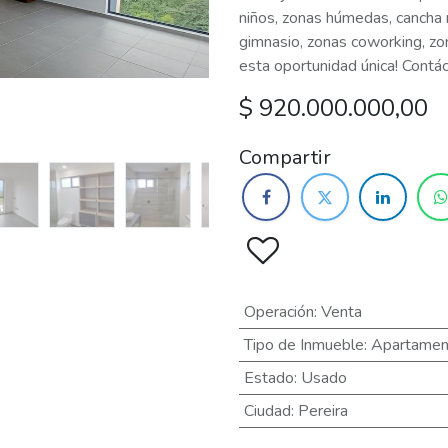
niños, zonas húmedas, cancha mú
gimnasio, zonas coworking, z
esta oportunidad única! Contá
$
920.000.000,00
Compartir
Operación
:
Venta
Tipo de Inmueble
:
Apartamen
Estado
:
Usado
Ciudad
:
Pereira