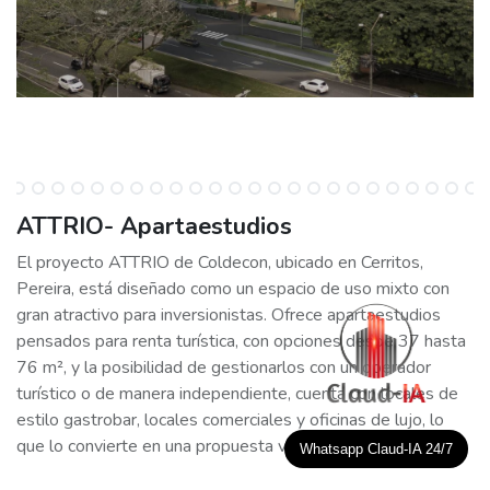
ATTRIO- Apartaestudios
El proyecto ATTRIO de Coldecon, ubicado en Cerritos,
Pereira, está diseñado como un espacio de uso mixto con
gran atractivo para inversionistas. Ofrece apartaestudios
pensados para renta turística, con opciones desde 37 hasta
76 m², y la posibilidad de gestionarlos con un operador
turístico o de manera independiente, cuenta con locales de
estilo gastrobar, locales comerciales y oficinas de lujo, lo
que lo convierte en una propuesta variada y versátil.
Whatsapp Claud-IA 24/7