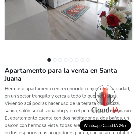
Apartamento para la venta en Santa
Juana
Hermoso apartamento en reconocido conjunto de la ciudad,
en un sector tranquilo y cerca a todo lo que necesitas.
Viviendo acá podrás hacer uso de la terraza con jacuzzi,
sauna, salón social, zona bbq y en el primer piso un gimnasio.
El apartamento cuenta con dos habitaciones, dos baños, un
balcón con hermosa vista, todas areas que podrás convertir
Whatsapp Claud-IA 24/7
en los espacios mas acogedores para ti, con un área total de