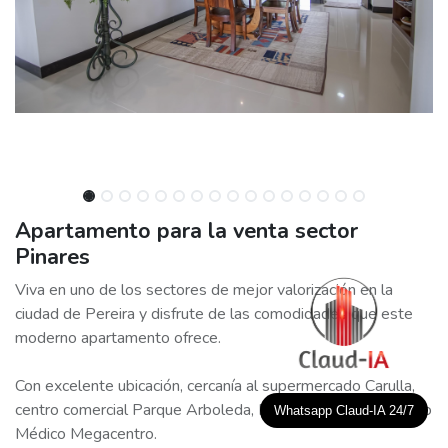
Apartamento para la venta sector
Pinares
Viva en uno de los sectores de mejor valorización en la
ciudad de Pereira y disfrute de las comodidades que este
moderno apartamento ofrece.
Con excelente ubicación, cercanía al supermercado Carulla,
centro comercial Parque Arboleda, Pereira Plaza y Complejo
Whatsapp Claud-IA 24/7
Médico Megacentro.