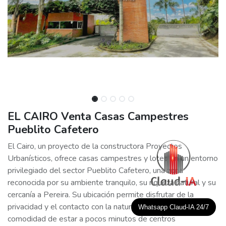
EL CAIRO Venta Casas Campestres
Pueblito Cafetero
El Cairo, un proyecto de la constructora Proyectos
Urbanísticos, ofrece casas campestres y lotes en un entorno
privilegiado del sector Pueblito Cafetero, una zona
reconocida por su ambiente tranquilo, su riqueza natural y su
cercanía a Pereira. Su ubicación permite disfrutar de la
privacidad y el contacto con la naturaleza sin renunciar a la
Whatsapp Claud-IA 24/7
comodidad de estar a pocos minutos de centros