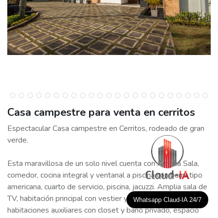
Casa campestre para venta en cerritos
Espectacular Casa campestre en Cerritos, rodeado de gran
verde.
Esta maravillosa de un solo nivel cuenta con Amplia Sala,
comedor, cocina integral y ventanal a piscina con barra tipo
americana, cuarto de servicio, piscina, jacuzzi. Amplia sala de
TV, habitación principal con vestier y baño privado, dos
Whatsapp Claud-IA 24/7
habitaciones auxiliares con closet y baño privado, espacio