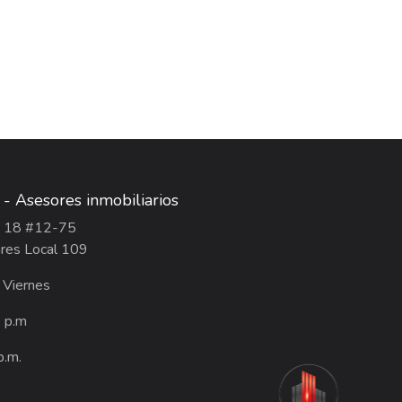
a - Asesores inmobiliarios
ra 18 #12-75
res Local 109
 Viernes
0 p.m
p.m.