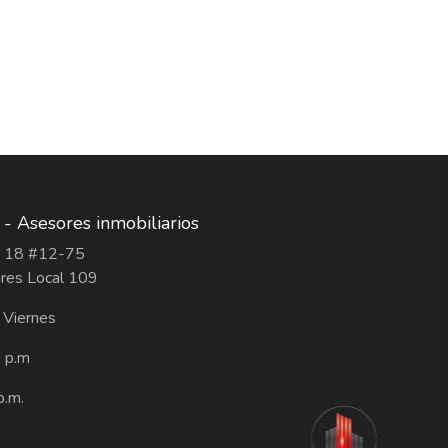
a - Asesores inmobiliarios
ra 18 #12-75
res Local 109
 Viernes
0 p.m
p.m.